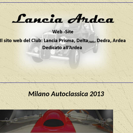
M
ilano Autoclassica 201
3