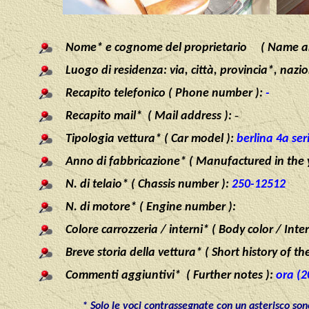
Nome* e cognome del proprietario ( Name an
Luogo di residenza: via, città, provincia*, nazi
Recapito telefonico ( Phone number ):
-
-
Recapito mail* ( Mail address ):
Tipologia vettura* ( Car model ):
berlina 4a ser
Anno di fabbricazione* ( Manufactured in the 
N. di telaio* ( Chassis number ):
2
50-12512
N. di motore* ( Engine number ):
Colore carrozzeria / interni* ( Body color / Inter
Breve storia della vettura* ( Short history of the
Commenti aggiuntivi* ( Further notes ):
ora (2
* Solo le voci contrassegnate con un asterisco son