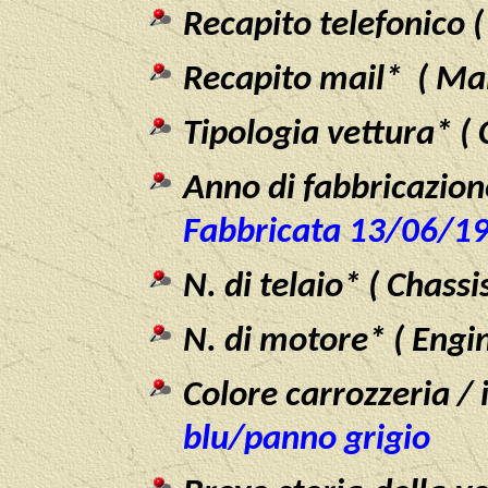
Recapito telefonico 
Recapito mail* ( Mai
Tipologia vettura* (
Anno di fabbricazion
Fabbricata 13/06/1
N. di telaio* ( Chass
N. di motore* ( Engi
Colore carrozzeria / i
blu/panno grigio