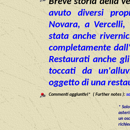
Breve storia della ve
avuto diversi prop
Novara, a Vercelli, 
stata anche rivernic
completamente dall'a
Restaurati anche gli
toccati da un'all
oggetto di una resta
Commenti aggiuntivi* ( Further notes ):
so
* Solo
asteri
un os
richie