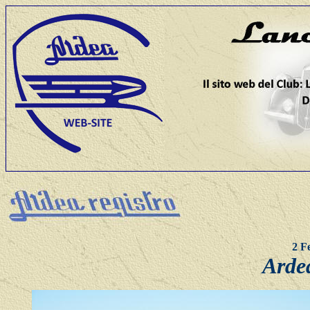
2 F
Ardea