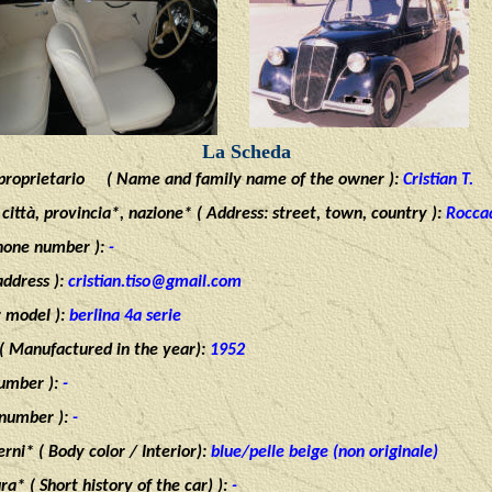
La Scheda
roprietario ( Name and family name of the owner ):
Cristian T.
 città, provincia*, nazione* ( Address: street, town, country ):
Rocca
Phone number ):
-
address ):
cristian.tiso@gmail.com
r model ):
berlina 4a serie
( Manufactured in the year):
1952
number ):
-
 number ):
-
erni* ( Body color / Interior):
blue/pelle beige (non originale)
ra* ( Short history of the car) ):
-