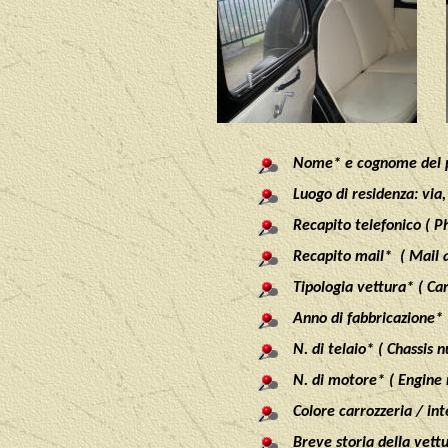
Nome* e cognome del p
Luogo di residenza: via,
Recapito telefonico ( 
Recapito mail* ( Mail 
Tipologia vettura* ( Ca
Anno di fabbricazione* 
N. di telaio* ( Chassis 
N. di motore* ( Engine
Colore carrozzeria / int
Breve storia della vettu