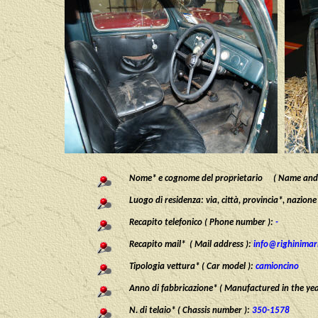
Nome* e cognome del proprietario ( Name and 
Luogo di residenza: via, città, provincia*, nazion
Recapito telefonico ( Phone number ):
-
Recapito mail* ( Mail address ):
info@righinimari
Tipologia vettura* ( Car model ):
camioncino
Anno di fabbricazione* ( Manufactured in the yea
N. di telaio* ( Chassis number ):
3
50-1578