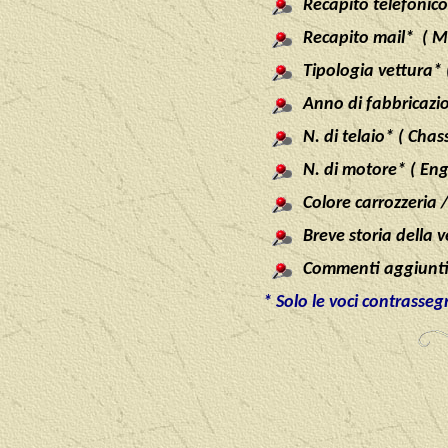
Recapito telefonico
Recapito mail* ( M
Tipologia vettura* 
Anno di fabbricazi
N. di telaio* ( Cha
N. di motore* ( En
Colore carrozzeria /
Breve storia della v
Commenti aggiuntiv
* Solo le voci contrasse