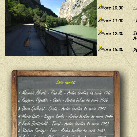
ore 10.30
L
ore
11.00
"
E
ore 12.30
A
ore 15.30
P