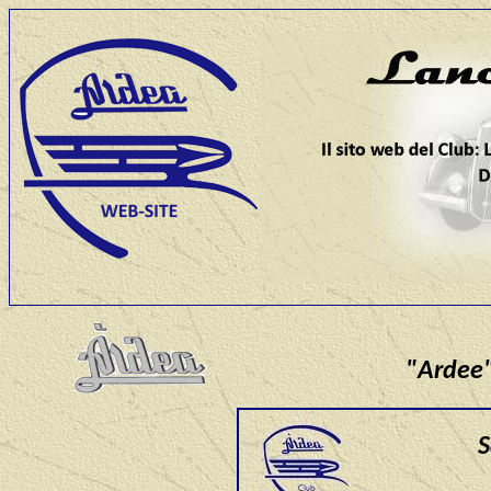
"Ardee"
S