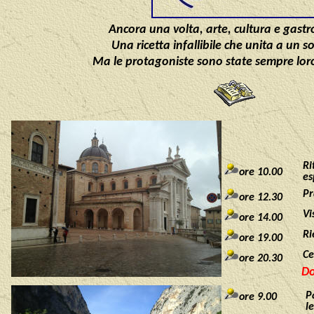
Ancora una volta, arte, cultura e gast
Una ricetta infallibile che
unita a un so
Ma le protagoniste sono state sempre loro:
Ri
ore 10.00
es
Pr
ore 12.30
Vi
ore 14.00
Ri
ore 19.00
C
ore 20.30
D
P
ore 9.00
l