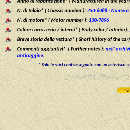
Anno di fabbricazione* ( Manufactured in the year)
N. di telaio* ( Chassis number ):
250-6088 - Numero 
N. di motore* ( Motor number ):
100-7896
Colore carrozzeria / interni* ( Body color / Interior):
Breve storia della vettura* ( Short history of the car)
Commenti aggiuntivi* ( Further notes ):
nell' archiv
antiruggine.
* Solo le voci contrassegnate con un asterisco s